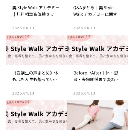
美 Style Walk アカデミー
Q&Aまとめ｜美 Style
｜無料相談＆体験セッシ
Walk アカデミーに関する
ョンのご案内♡
よくあるご質問♡
2025.04.13
2025.04.13
《受講生の声まとめ》体
Before→After｜体・思
も心も人生も整っていっ
考・夫婦関係まで変わっ
た、リアルな変化をご紹
た！受講生の声をご紹介
介します♡
♡
2025.04.13
2025.04.13