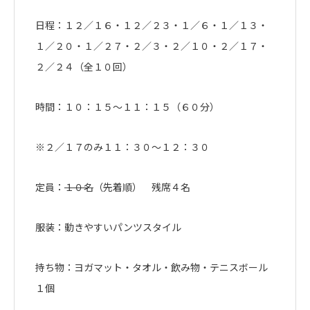
日程：１２／１６・１２／２３・１／６・１／１３・
１／２０・１／２７・２／３・２／１０・２／１７・
２／２４（全１０回）
時間：１０：１５〜１１：１５（６０分）
※２／１７のみ１１：３０〜１２：３０
定員：
１０名
（先着順） 残席４名
服装：動きやすいパンツスタイル
持ち物：ヨガマット・タオル・飲み物・テニスボール
１個