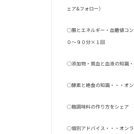
ェア&フォロー）
○腸とエネルギー・血糖値コン
０～９０分×１回
○添加物・貧血と血液の知識・
○酵素と絶食の知識・・・オン
○麹調味料の作り方をシェア
○個別アドバイス・・・オンラ