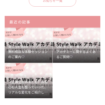
お知らせ一覧
最近の記事
美 Style Walk アカデミー｜
Q&Aまとめ｜美 Style Walk
無料相談＆体験セッション
アカデミーに関するよくあ
のご案内♡
るご質問♡
《受講生の声まとめ》体も
心も人生も整っていった、
リアルな変化をご紹介しま
す♡