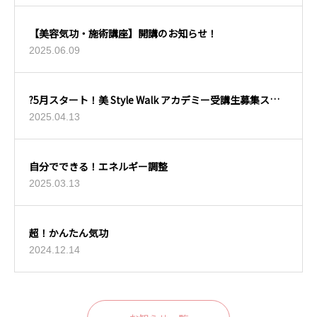
【美容気功・施術講座】開講のお知らせ！
2025.06.09
?5月スタート！美 Style Walk アカデミー受講生募集スタ
ート?
2025.04.13
自分でできる！エネルギー調整
2025.03.13
超！かんたん気功
2024.12.14