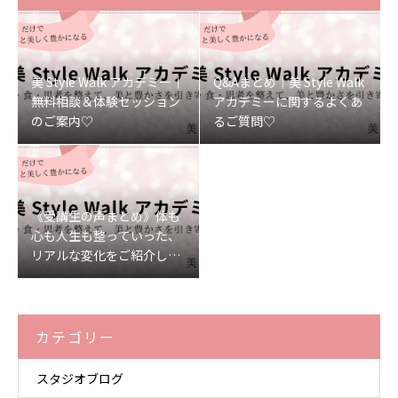
美 Style Walk アカデミー｜
Q&Aまとめ｜美 Style Walk
無料相談＆体験セッション
アカデミーに関するよくあ
のご案内♡
るご質問♡
《受講生の声まとめ》体も
心も人生も整っていった、
リアルな変化をご紹介しま
す♡
カテゴリー
スタジオブログ