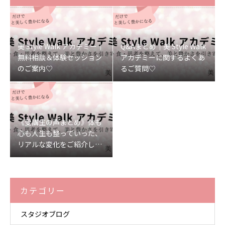
美 Style Walk アカデミー｜
Q&Aまとめ｜美 Style Walk
無料相談＆体験セッション
アカデミーに関するよくあ
のご案内♡
るご質問♡
《受講生の声まとめ》体も
心も人生も整っていった、
リアルな変化をご紹介しま
す♡
カテゴリー
スタジオブログ