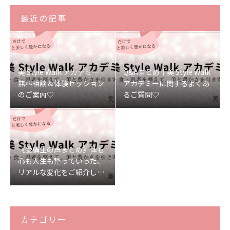
最近の記事
美 Style Walk アカデミー｜
Q&Aまとめ｜美 Style Walk
無料相談＆体験セッション
アカデミーに関するよくあ
のご案内♡
るご質問♡
《受講生の声まとめ》体も
心も人生も整っていった、
リアルな変化をご紹介しま
す♡
カテゴリー