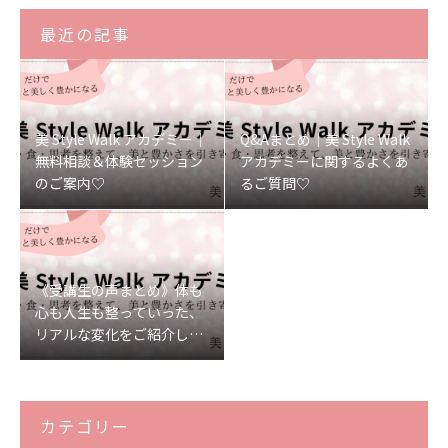
最近の記事
美 Style Walk アカデミー｜
Q&Aまとめ｜美 Style Walk
無料相談＆体験セッション
アカデミーに関するよくあ
のご案内♡
るご質問♡
《受講生の声まとめ》体も
心も人生も整っていった、
リアルな変化をご紹介しま
す♡
カテゴリー