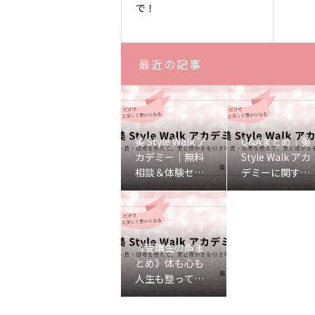
で！
最近の記事
美 Style Walk ア
Q&Aまとめ｜美
カデミー｜無料
Style Walk アカ
相談＆体験セッ
デミーに関する
ションのご案内
よくあるご質問
♡
♡
《受講生の声ま
とめ》体も心も
人生も整ってい
った、リアルな
変化をご紹介し