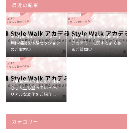
最近の記事
美 Style Walk アカデミー｜
Q&Aまとめ｜美 Style Walk
無料相談＆体験セッション
アカデミーに関するよくあ
のご案内♡
るご質問♡
《受講生の声まとめ》体も
心も人生も整っていった、
リアルな変化をご紹介しま
す♡
カテゴリー