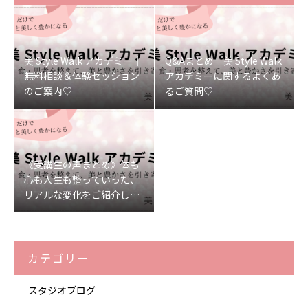
美 Style Walk アカデミー｜
Q&Aまとめ｜美 Style Walk
無料相談＆体験セッション
アカデミーに関するよくあ
のご案内♡
るご質問♡
《受講生の声まとめ》体も
心も人生も整っていった、
リアルな変化をご紹介しま
す♡
カテゴリー
スタジオブログ