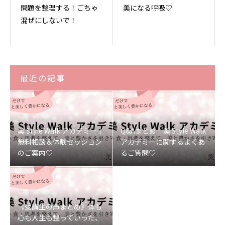
問題を整理する！ごちゃ
美になる呼吸♡
混ぜにしないで！
最近の記事
美 Style Walk アカデミー｜
Q&Aまとめ｜美 Style Walk
無料相談＆体験セッション
アカデミーに関するよくあ
のご案内♡
るご質問♡
《受講生の声まとめ》体も
心も人生も整っていった、