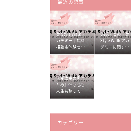
最近の記事
美 Style Walk ア
Q&Aまとめ｜美
カデミー｜無料
Style Walk アカ
相談＆体験セッ
デミーに関する
ションのご案内
よくあるご質問
♡
♡
《受講生の声ま
とめ》体も心も
人生も整ってい
った、リアルな
変化をご紹介し
ます♡
カテゴリー