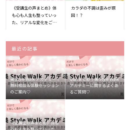
《受講生の声まとめ》体
カラダの不調は歪みが原
も心も人生も整っていっ
因！？
た、リアルな変化をご紹
介します♡
最近の記事
美 Style Walk アカデミー｜
Q&Aまとめ｜美 Style Walk
無料相談＆体験セッション
アカデミーに関するよくあ
のご案内♡
るご質問♡
《受講生の声まとめ》体も
心も人生も整っていった、