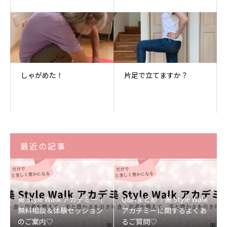
しゃがめた！
片足で立てますか？
最近の記事
美 Style Walk アカデミー｜
Q&Aまとめ｜美 Style Walk
無料相談＆体験セッション
アカデミーに関するよくあ
のご案内♡
るご質問♡